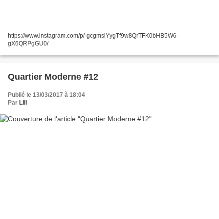
https://www.instagram.com/p/-gcgmsiYygTf9w8QrTFK0bHB5W6-
gX6QRPgGU0/
Quartier Moderne #12
Publié le 13/03/2017 à 18:04
Par
Lili