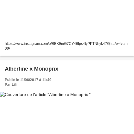
https://www.instagram.com/p/BBK9mG7CY46lps4tyPPTNhyk47GjsLAv4vaih
00/
Albertine x Monoprix
Publié le 11/06/2017 à 11:40
Par
Lili