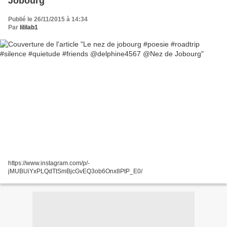
Jobourg
Publié le 26/11/2015 à 14:34
Par
lililab1
https://www.instagram.com/p/-
jMUBUiYxPLQdTtSmBjcGvEQ3ob6Onx8PtP_E0/