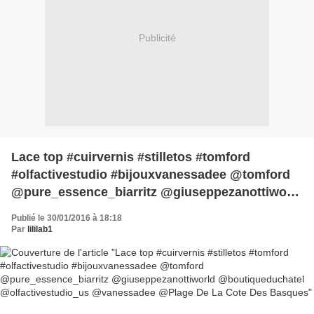
Publicité
Lace top #cuirvernis #stilletos #tomford
#olfactivestudio #bijouxvanessadee @tomford
@pure_essence_biarritz @giuseppezanottiworld
@boutiqueduchatel @olfactivestudio_us
Publié le 30/01/2016 à 18:18
@vanessadee @Plage De La Cote Des Basques
Par
lililab1