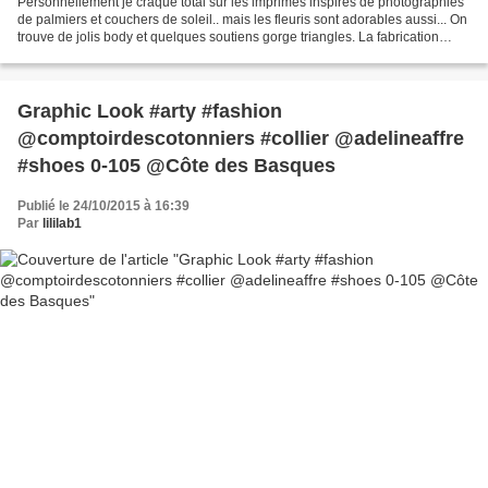
Personnellement je craque total sur les imprimés inspirés de photographies
de palmiers et couchers de soleil.. mais les fleuris sont adorables aussi... On
trouve de jolis body et quelques soutiens gorge triangles. La fabrication
"slow fashion" est 100%...
Graphic Look #arty #fashion
@comptoirdescotonniers #collier @adelineaffre
#shoes 0-105 @Côte des Basques
Publié le 24/10/2015 à 16:39
Par
lililab1