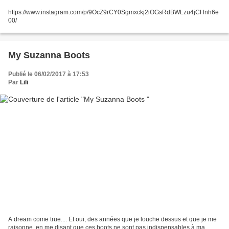
https://www.instagram.com/p/9OcZ9rCY0Sgmxckj2iOGsRdBWLzu4jCHnh6e
00/
My Suzanna Boots
Publié le 06/02/2017 à 17:53
Par
Lili
A dream come true.... Et oui, des années que je louche dessus et que je me
raisonne, en me disant que ces boots ne sont pas indispensables à ma