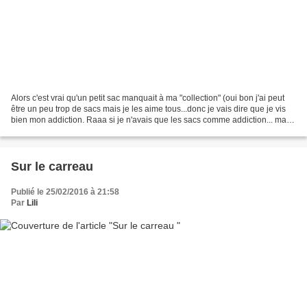
Alors c'est vrai qu'un petit sac manquait à ma "collection" (oui bon j'ai peut
être un peu trop de sacs mais je les aime tous...donc je vais dire que je vis
bien mon addiction. Raaa si je n'avais que les sacs comme addiction... mais
je m'égare ) Je cherchais...
Sur le carreau
Publié le 25/02/2016 à 21:58
Par
Lili