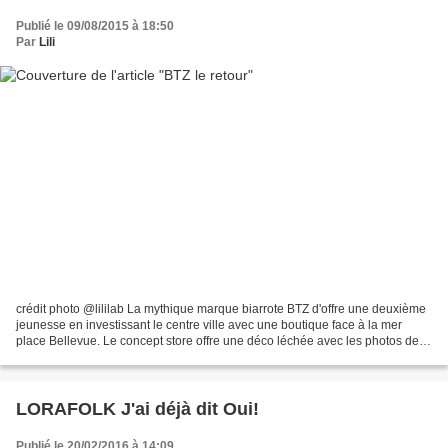
Publié le 09/08/2015 à 18:50
Par
Lili
crédit photo @lililab La mythique marque biarrote BTZ d'offre une deuxième
jeunesse en investissant le centre ville avec une boutique face à la mer
place Bellevue. Le concept store offre une déco léchée avec les photos de
César Ancelle-Hansen que l'on...
LORAFOLK J'ai déjà dit Oui!
Publié le 20/02/2016 à 14:09