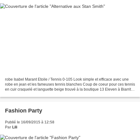
robe Isabel Marant Etoile / Tennis 0-105 Look simple et efficace avec une
robe en jean et les fameuses tennis blanches Coup de coeur pour ces tennis
en cuir craquelé et languette beige trouvé à la boutique 13 Eleven à Biarritz.
maitena attend plein de...
Fashion Party
Publié le 16/09/2015 à 12:58
Par
Lili