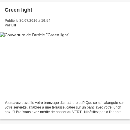
Green light
Publié le 30/07/2016 à 16:54
Par
Lili
Vous avez travaillé votre bronzage d'arrache-pied? Que ce soit alanguie sur
votre serviette, attablée à une terrasse, calée sur un banc avec votre lunch
box..?! Bref vous avez mérité de passer au VERT!! N'hésitez pas à l'adopter
pour sur peau bien bronzée,...