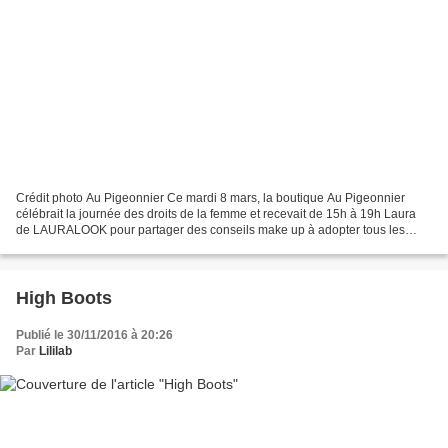
Crédit photo Au Pigeonnier Ce mardi 8 mars, la boutique Au Pigeonnier
célébrait la journée des droits de la femme et recevait de 15h à 19h Laura
de LAURALOOK pour partager des conseils make up à adopter tous les
jours. Le concept : vous venez avec votre...
High Boots
Publié le 30/11/2016 à 20:26
Par
Lililab