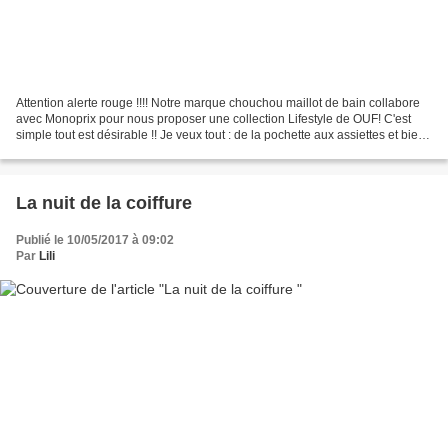
Attention alerte rouge !!!! Notre marque chouchou maillot de bain collabore
avec Monoprix pour nous proposer une collection Lifestyle de OUF! C'est
simple tout est désirable !! Je veux tout : de la pochette aux assiettes et bien
sûr les maillots parce...
La nuit de la coiffure
Publié le 10/05/2017 à 09:02
Par
Lili