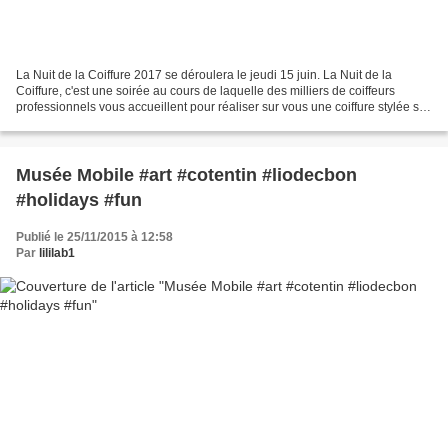
La Nuit de la Coiffure 2017 se déroulera le jeudi 15 juin. La Nuit de la
Coiffure, c'est une soirée au cours de laquelle des milliers de coiffeurs
professionnels vous accueillent pour réaliser sur vous une coiffure stylée sur
cheveux secs (pas de coupe)...
Musée Mobile #art #cotentin #liodecbon
#holidays #fun
Publié le 25/11/2015 à 12:58
Par
lililab1