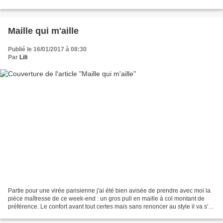
Biarritz J'ai eu le plaisir de...
Maille qui m'aille
Publié le 16/01/2017 à 08:30
Par
Lili
Partie pour une virée parisienne j'ai été bien avisée de prendre avec moi la
pièce maîtresse de ce week-end : un gros pull en maille à col montant de
préférence. Le confort avant tout certes mais sans renoncer au style il va s'en
dire. Alors c'est vrai...