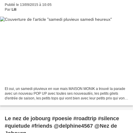
Publié le 13/09/2015 à 10:05
Par
Lili
Et oui, un samedi pluvieux en vue mais MAISON MONIK a trouvé la parade
avec un nouveau POP UP avec toutes ses nouveautés, les petits gilets
d'entrée de saison, les petits tops qui vont bien avec leur petits prix qui vont
bien aussi Maison Mönik sera là...
Le nez de jobourg #poesie #roadtrip #silence
#quietude #friends @delphine4567 @Nez de