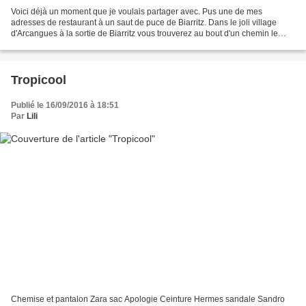
Voici déjà un moment que je voulais partager avec. Pus une de mes
adresses de restaurant à un saut de puce de Biarritz. Dans le joli village
d'Arcangues à la sortie de Biarritz vous trouverez au bout d'un chemin le
restaurant boutique et fleuriste Gaztelur....
Tropicool
Publié le 16/09/2016 à 18:51
Par
Lili
Chemise et pantalon Zara sac Apologie Ceinture Hermes sandale Sandro