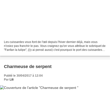
Les cuissardes vous font de l'œil depuis l'hiver dernier déjà, mais vous
n'osiez pas franchir le pas. Vous craignez qu'on vous attribue le sobriquet de
"Fanfan la tulipe", (j'y ai pensé aussi) c'est pourquoi le port des cuissardes
rime, vous l'aurez compris...
Charmeuse de serpent
Publié le 30/04/2017 à 12:04
Par
Lili