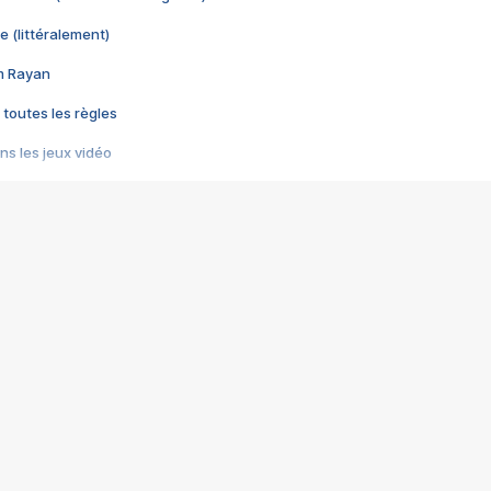
e (littéralement)
im Rayan
 toutes les règles
s les jeux vidéo
us choquant de Rockstar ? - Le scandale BULLY
e plus moche de Steam
du RÊVE tourne au CAUCHEMAR
pendant 8 heures
it… à tort
umiliés par un jeu vidéo
ire - Final Fantasy 8
ti un empire - Age of Empires