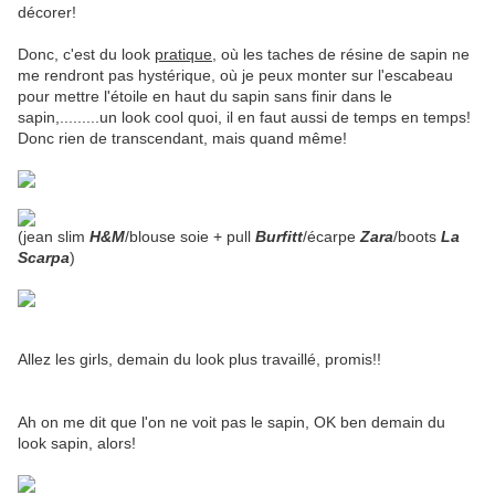
décorer!
Donc, c'est du look
pratique
, où les taches de résine de sapin ne
me rendront pas hystérique, où je peux monter sur l'escabeau
pour mettre l'étoile en haut du sapin sans finir dans le
sapin,.........un look cool quoi, il en faut aussi de temps en temps!
Donc rien de transcendant, mais quand même!
(jean slim
H&M
/blouse soie + pull
Burfitt
/écarpe
Zara
/boots
La
Scarpa
)
Allez les girls, demain du look plus travaillé, promis!!
Ah on me dit que l'on ne voit pas le sapin, OK ben demain du
look sapin, alors!