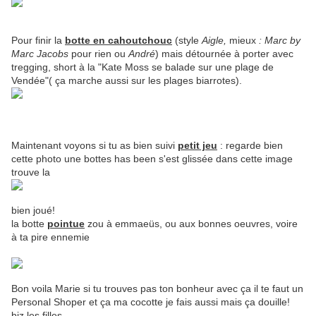
Pour finir la
botte en cahoutchouc
(style
Aigle,
mieux
: Marc by
Marc Jacobs
pour rien ou
André
) mais détournée à porter avec
tregging, short à la "Kate Moss se balade sur une plage de
Vendée"( ça marche aussi sur les plages biarrotes).
Maintenant voyons si tu as bien suivi
petit jeu
: regarde bien
cette photo une bottes has been s'est glissée dans cette image
trouve la
bien joué!
la botte
pointue
zou à emmaeüs, ou aux bonnes oeuvres, voire
à ta pire ennemie
Bon voila Marie si tu trouves pas ton bonheur avec ça il te faut un
Personal Shoper et ça ma cocotte je fais aussi mais ça douille!
biz les filles...