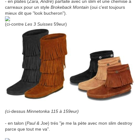
- en plates (
Zara, André
) parfaite avec un slim et une chemise à
carreaux pour un style
Brokeback Montain
(oui c'est toujours
mieux dit que "look bucheron").
(ci-contre
Les 3 Suisses
59eur)
(
ci-dessus
Minnetonka 115 à 159eur)
- en talon (
Paul & Joe
) trés "je me la pète avec mon slim destroy
parce que tout me va".