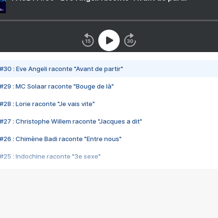
#30 : Eve Angeli raconte "Avant de partir"
#29 : MC Solaar raconte "Bouge de là"
28 : Lorie raconte "Je vais vite"
#27 : Christophe Willem raconte "Jacques a dit"
#26 : Chimène Badi raconte "Entre nous"
#25 : Indochine raconte "3e sexe"
#24 : Zaho raconte "C'est chelou"
#23 : Patrick Bruel raconte "Au café des délices"
#22 : Kyo raconte "Le chemin"