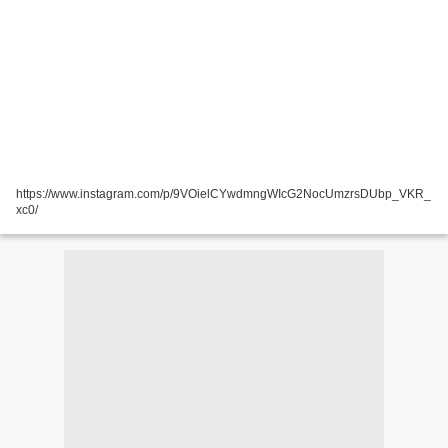
https://www.instagram.com/p/9VOielCYwdmngWIcG2NocUmzrsDUbp_VKR_
xc0/