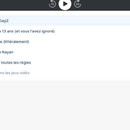
 DayZ
 a 13 ans (et vous l'avez ignoré)
e (littéralement)
im Rayan
 toutes les règles
s les jeux vidéo
us choquant de Rockstar ? - Le scandale BULLY
e plus moche de Steam
du RÊVE tourne au CAUCHEMAR
pendant 8 heures
it… à tort