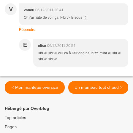
V
vanou
06/12/2011 20:41
Oh j'ai hâte de voir ça !!<br /> Bisous =)
Répondre
E
elise
06/12/2011 20:54
<br /> <br /> oui ca à l'air original!biz^_^<br /> <br />
<br /> <br />
< Mon manteau oversize
Un manteau tout chaud >
Hébergé par Overblog
Top articles
Pages