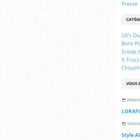
Presse
CATÉG
Lili's Ou
Bons Pl
Scoop
(
It-Trucs
Chouch
VOUS A
20/02/2
LORAFOL
10/02/2
Style 