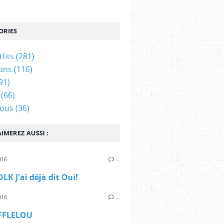
ORIES
tfits
(281)
ans
(116)
91)
(66)
ous
(36)
IMEREZ AUSSI :
016
…
K J'ai déjà dit Oui!
016
…
AFFLELOU