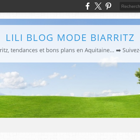
LILI BLOG MODE BIARRITZ
ritz, tendances et bons plans en Aquitaine... ➡️ Suive