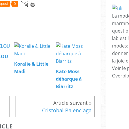
epost
0
La mode
marmite
questio
lab est
modes: 
donner 
ELOU
la joie
Koralie & Little
Voir le 
Madi
Kate Moss
Overbl
débarque à
Biarritz
Cristobal Balenciaga
ICLE