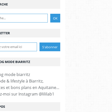
RCHE
ETTER
LOG MODE BIARRITZ
e & lifestyle à Biarritz,
es et bons plans en Aquitaine...
ez-moi sur Instagram @lililab1
POS