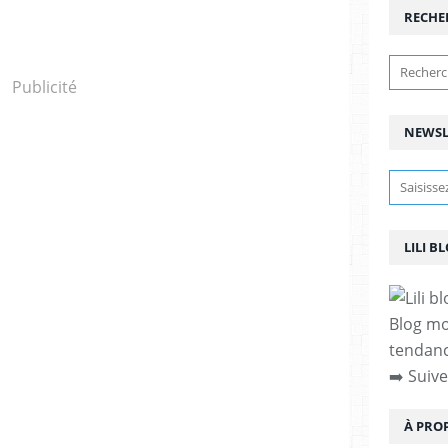
RECHE
Publicité
NEWSL
LILI B
Blog mod
tendanc
➡️ Suiv
À PRO