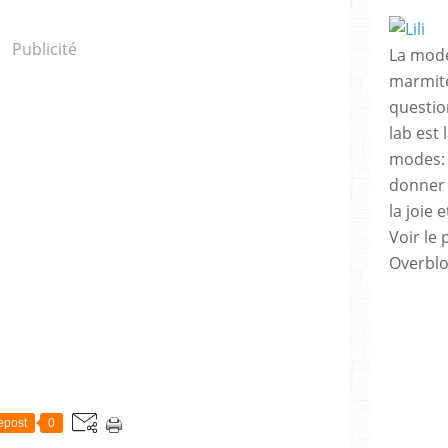
Publicité
La mode
marmite
questio
lab est
modes: 
donner 
la joie
Voir le 
Overbl
epost
0