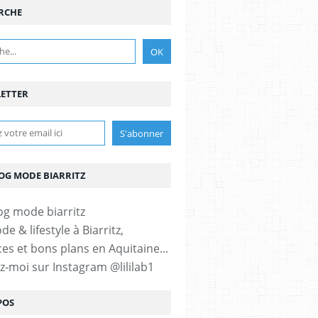
RCHE
ETTER
LOG MODE BIARRITZ
e & lifestyle à Biarritz,
es et bons plans en Aquitaine...
ez-moi sur Instagram @lililab1
POS