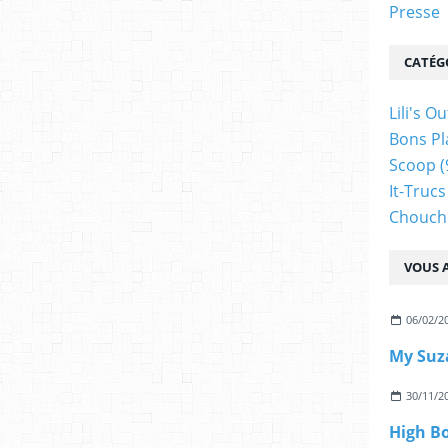
Presse
CATÉG
Lili's Ou
Bons Pl
Scoop
(
It-Trucs
Chouch
VOUS A
06/02/2
My Suz
30/11/2
High B