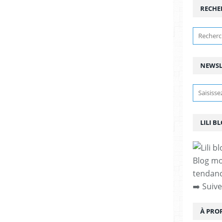
RECHE
NEWSL
LILI B
Blog mod
tendanc
➡️ Suiv
À PRO