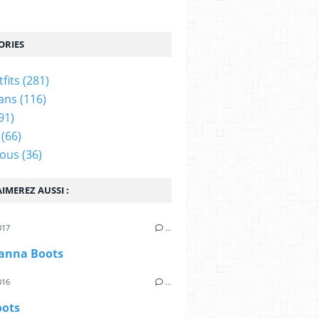
ORIES
tfits
(281)
ans
(116)
91)
(66)
ous
(36)
IMEREZ AUSSI :
017
…
anna Boots
016
…
oots