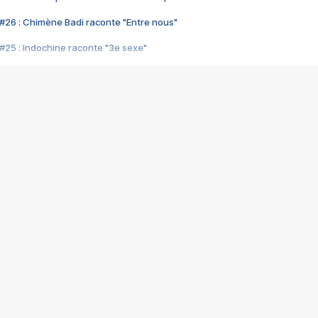
#26 : Chimène Badi raconte "Entre nous"
#25 : Indochine raconte "3e sexe"
#24 : Zaho raconte "C'est chelou"
#23 : Patrick Bruel raconte "Au café des délices"
#22 : Kyo raconte "Le chemin"
#21 : Nolwenn Leroy raconte "Cassé"
#20 : Patrick Hernandez raconte "Born to be alive"
#19 : Lorie raconte "Près de moi"
#18 : Michael Jones raconte "A nos actes manqués" (avec Jean-Jacque
#17 : Khaled raconte "Aïcha"
#16 : Corneille raconte "Parce qu'on vient de loin"
#15 : Indochine raconte "L'aventurier"