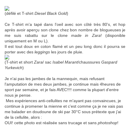
(défilé et T-shirt
Diesel Black Gold
)
Ce T-shirt m'a tapé dans l'oeil avec son côté très 80's, et hop
après avoir aperçu son clone chez bon nombre de blogueuses je
me suis rabattu sur le clone
made in Zara
! (disponible
uniquement en M ou L).
Il est tout doux en coton flamé et un peu long donc il pourra se
porter avec des
leggings
les jours de pluie.
(T-shirt et short
Zara
/ sac
Isabel Marant
/chaussures
Gaspard
Yurkevich
)
Je n'ai pas les jambes de la mannequin, mais refusant
l'amputation de mes deux jambes, je continue mais 4heures de
sport par semaine, et je fais AVEC!!!! comme la plupart d'entre
nous je pense.
Mes expériences anti-cellulites ne m'ayant pas convaincues, je
continue à promener la mienne et c'est comme ça je ne vais pas
me balader en doudoune de ski par 30°C sous prétexte que j'ai
de la cellulite, alors :
OUI! cette photo est réalisée sans trucage et sans
photoshop
!